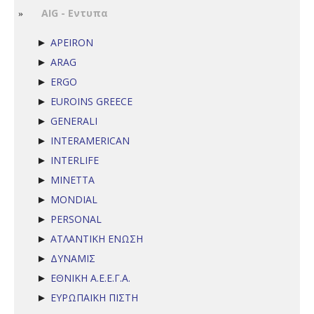
AIG - Εντυπα
APEIRON
►
ARAG
►
ERGO
►
EUROINS GREECE
►
GENERALI
►
INTERAMERICAN
►
INTERLIFE
►
MINETTA
►
MONDIAL
►
PERSONAL
►
ΑΤΛΑΝΤΙΚΗ ΕΝΩΣΗ
►
ΔΥΝΑΜΙΣ
►
ΕΘΝΙΚΗ Α.Ε.Ε.Γ.Α.
►
ΕΥΡΩΠΑΪΚΗ ΠΙΣΤΗ
►