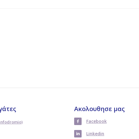
γάτες
Ακολουθησε μας
Facebook
Infodromio)
Linkedin