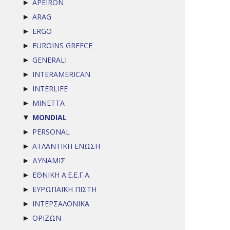
APEIRON
►
ARAG
►
ERGO
►
EUROINS GREECE
►
GENERALI
►
INTERAMERICAN
►
INTERLIFE
►
MINETTA
►
MONDIAL
▼
PERSONAL
►
ΑΤΛΑΝΤΙΚΗ ΕΝΩΣΗ
►
ΔΥΝΑΜΙΣ
►
ΕΘΝΙΚΗ Α.Ε.Ε.Γ.Α.
►
ΕΥΡΩΠΑΪΚΗ ΠΙΣΤΗ
►
ΙΝΤΕΡΣΑΛΟΝΙΚΑ
►
ΟΡΙΖΩΝ
►