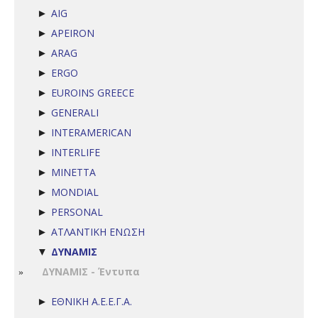
AIG
►
APEIRON
►
ARAG
►
ERGO
►
EUROINS GREECE
►
GENERALI
►
INTERAMERICAN
►
INTERLIFE
►
MINETTA
►
MONDIAL
►
PERSONAL
►
ΑΤΛΑΝΤΙΚΗ ΕΝΩΣΗ
►
ΔΥΝΑΜΙΣ
▼
ΔΥΝΑΜΙΣ - Έντυπα
ΕΘΝΙΚΗ Α.Ε.Ε.Γ.Α.
►