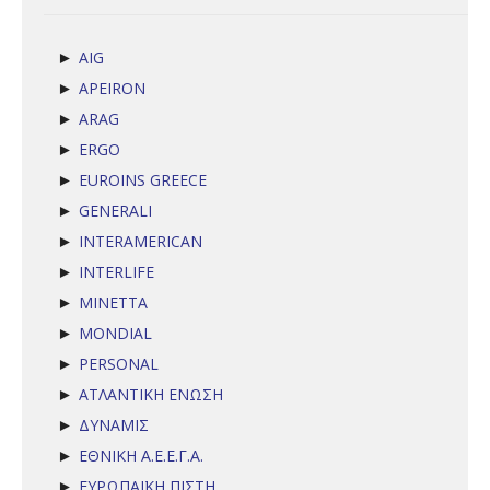
AIG
►
APEIRON
►
ARAG
►
ERGO
►
EUROINS GREECE
►
GENERALI
►
INTERAMERICAN
►
INTERLIFE
►
MINETTA
►
MONDIAL
►
PERSONAL
►
ΑΤΛΑΝΤΙΚΗ ΕΝΩΣΗ
►
ΔΥΝΑΜΙΣ
►
ΕΘΝΙΚΗ Α.Ε.Ε.Γ.Α.
►
ΕΥΡΩΠΑΪΚΗ ΠΙΣΤΗ
►