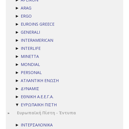
ARAG
►
ERGO
►
EUROINS GREECE
►
GENERALI
►
INTERAMERICAN
►
INTERLIFE
►
MINETTA
►
MONDIAL
►
PERSONAL
►
ΑΤΛΑΝΤΙΚΗ ΕΝΩΣΗ
►
ΔΥΝΑΜΙΣ
►
ΕΘΝΙΚΗ Α.Ε.Ε.Γ.Α.
►
ΕΥΡΩΠΑΪΚΗ ΠΙΣΤΗ
▼
Ευρωπαϊκή Πίστη - Έντυπα
ΙΝΤΕΡΣΑΛΟΝΙΚΑ
►